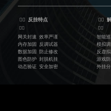
ᅟᅠ 反挂特点
ᅟᅠ 
ᅟᅠ
ᅟᅠ
网关封速 效率严谨
智能巡
内存加固 反调试器
模拟调
数据加固
防止修改
反虚
图色防护 封脱机挂
游戏防
动态验证
安全加密
外挂分