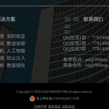
解决方案
ᅟᅠ ᅟᅠ 联系我们
ᅟᅠ
ᅟᅠ
查 实时校监
QQ交流1群： 7781488
QQ交流2群： 7781488
试 数据加密
QQ交流3群： 7781488
拟机
人工智能
——————————————
侵 防止注入
检举投诉: pd@996esp.
商务合作: bd@996esp.
析 数据报告
Copyright © 2020-2026 996ESP.COM all rights reserved.
鲁公网安备37010302001714号
法律声明
服务条款
隐私协议