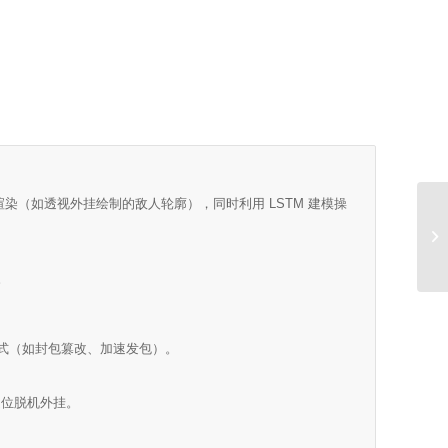
染（如透视外挂绘制的敌人轮廓），同时利用 LSTM 建模操
。
式（如封包篡改、加速发包）。
定位脱机外挂。