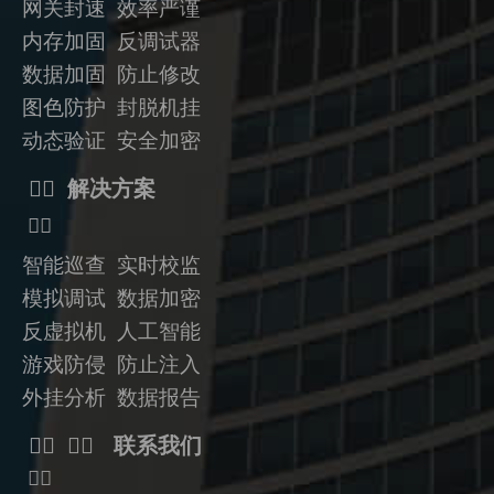
网关封速 效率严谨
内存加固 反调试器
数据加固
防止修改
图色防护 封脱机挂
动态验证
安全加密
ᅟᅠ 解决方案
ᅟᅠ
智能巡查 实时校监
模拟调试 数据加密
反虚拟机
人工智能
游戏防侵 防止注入
外挂分析 数据报告
ᅟᅠ ᅟᅠ 联系我们
ᅟᅠ