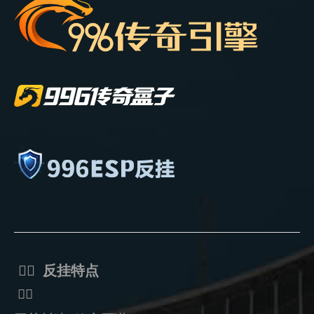
ᅟᅠ 反挂特点
ᅟᅠ