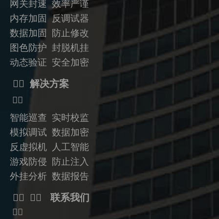
网关封速 效率严谨
内存加固 反调试器
数据加固
防止修改
图色防护 封脱机挂
动态验证
安全加密
ᅟᅠ 解决方案
ᅟᅠ
智能巡查 实时校监
模拟调试 数据加密
反虚拟机
人工智能
游戏防侵 防止注入
外挂分析 数据报告
ᅟᅠ ᅟᅠ 联系我们
ᅟᅠ