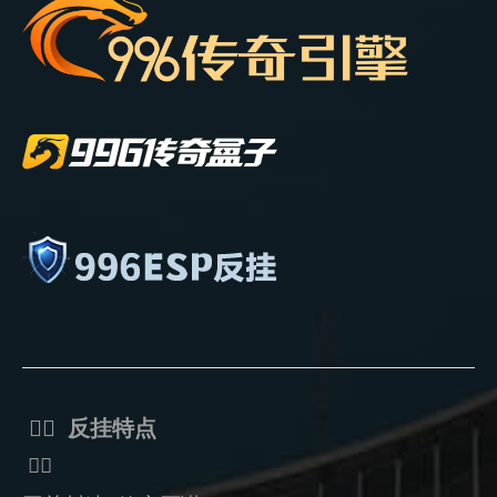
ᅟᅠ 反挂特点
ᅟᅠ