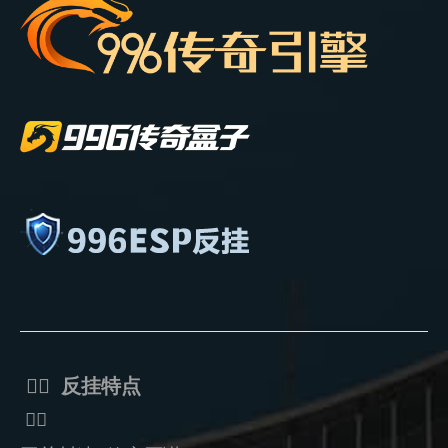
ᅟᅠ 反挂特点
ᅟᅠ