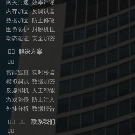
网关封速 效率严谨
内存加固 反调试器
数据加固
防止修改
图色防护 封脱机挂
动态验证
安全加密
ᅟᅠ 解决方案
ᅟᅠ
智能巡查 实时校监
模拟调试 数据加密
反虚拟机
人工智能
游戏防侵 防止注入
外挂分析 数据报告
ᅟᅠ ᅟᅠ 联系我们
ᅟᅠ