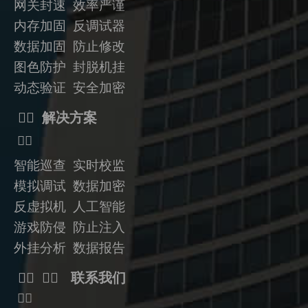
网关封速 效率严谨
内存加固 反调试器
数据加固
防止修改
图色防护 封脱机挂
动态验证
安全加密
ᅟᅠ 解决方案
ᅟᅠ
智能巡查 实时校监
模拟调试 数据加密
反虚拟机
人工智能
游戏防侵 防止注入
外挂分析 数据报告
ᅟᅠ ᅟᅠ 联系我们
ᅟᅠ