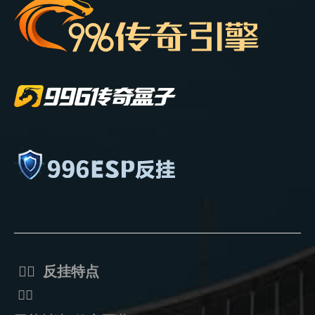
ᅟᅠ 反挂特点
ᅟᅠ