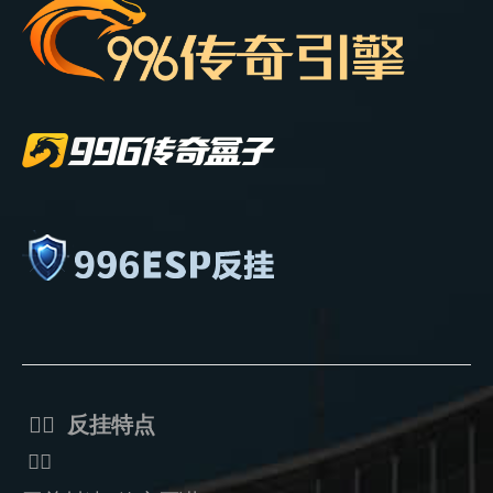
ᅟᅠ 反挂特点
ᅟᅠ