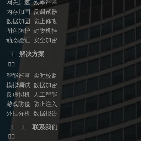
网关封速 效率严谨
内存加固 反调试器
数据加固
防止修改
图色防护 封脱机挂
动态验证
安全加密
ᅟᅠ 解决方案
ᅟᅠ
智能巡查 实时校监
模拟调试 数据加密
反虚拟机
人工智能
游戏防侵 防止注入
外挂分析 数据报告
ᅟᅠ ᅟᅠ 联系我们
ᅟᅠ