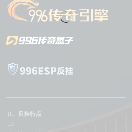
ᅟᅠ 反挂特点
ᅟᅠ