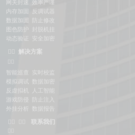
网关封速 效率严谨
内存加固 反调试器
数据加固
防止修改
图色防护 封脱机挂
动态验证
安全加密
ᅟᅠ 解决方案
ᅟᅠ
智能巡查 实时校监
模拟调试 数据加密
反虚拟机
人工智能
游戏防侵 防止注入
外挂分析 数据报告
ᅟᅠ ᅟᅠ 联系我们
ᅟᅠ