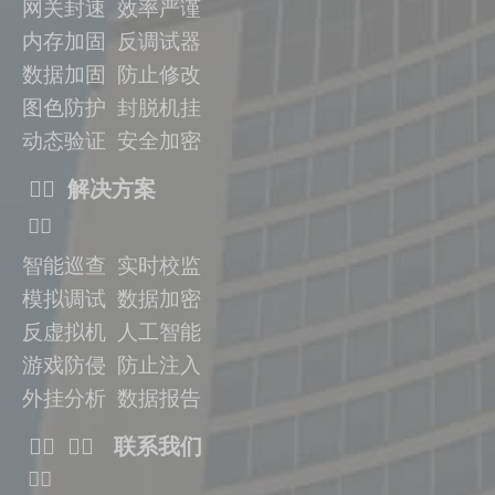
网关封速 效率严谨
内存加固 反调试器
数据加固
防止修改
图色防护 封脱机挂
动态验证
安全加密
ᅟᅠ 解决方案
ᅟᅠ
智能巡查 实时校监
模拟调试 数据加密
反虚拟机
人工智能
游戏防侵 防止注入
外挂分析 数据报告
ᅟᅠ ᅟᅠ 联系我们
ᅟᅠ