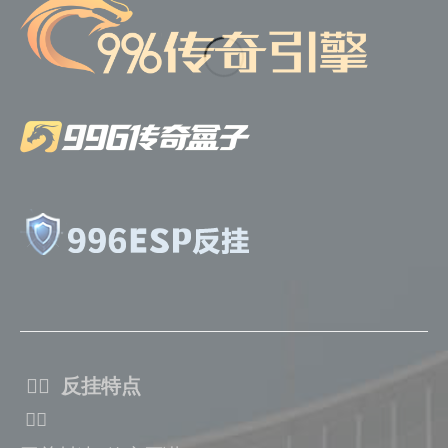
ᅟᅠ 反挂特点
ᅟᅠ