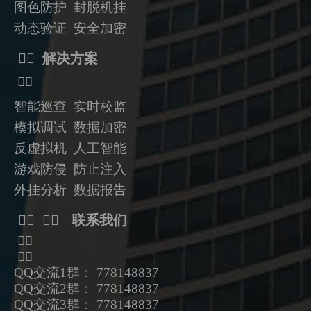
图色防护 封脱机挂
动态验证
安全加密
ᅟᅠ 解决方案
ᅟᅠ
智能巡查 实时校监
模拟调试 数据加密
反虚拟机
人工智能
游戏防侵 防止注入
外挂分析 数据报告
ᅟᅠ ᅟᅠ 联系我们
ᅟᅠ
ᅟᅠ
QQ交流1群： 778148837
QQ交流2群： 778148837
QQ交流3群： 778148837