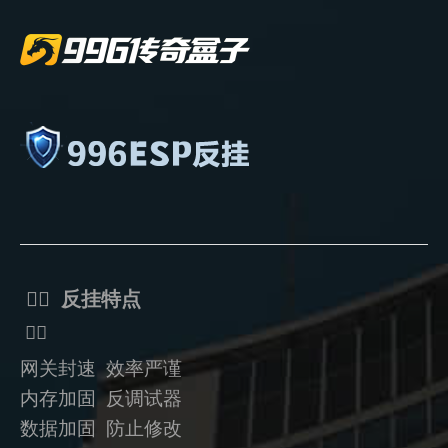
ᅟᅠ 反挂特点
ᅟᅠ
网关封速 效率严谨
内存加固 反调试器
数据加固
防止修改