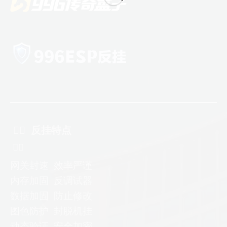
ᅟᅠ 反挂特点
ᅟᅠ
网关封速 效率严谨
内存加固 反调试器
数据加固
防止修改
图色防护 封脱机挂
动态验证
安全加密