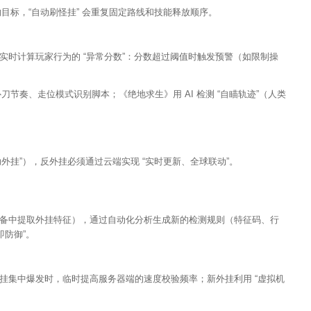
的目标，“自动刷怪挂” 会重复固定路线和技能释放顺序。
实时计算玩家行为的 “异常分数”：分数超过阈值时触发预警（如限制操
刀节奏、走位模式识别脚本；《绝地求生》用 AI 检测 “自瞄轨迹”（人类
 辅助外挂”），反外挂必须通过云端实现 “实时更新、全球联动”。
备中提取外挂特征），通过自动化分析生成新的检测规则（特征码、行
即防御”。
挂集中爆发时，临时提高服务器端的速度校验频率；新外挂利用 “虚拟机