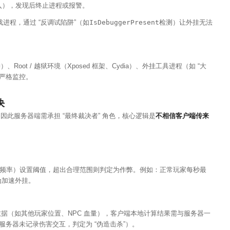
注入），发现后终止进程或报警。
到游戏进程，通过 “反调试陷阱”（如
IsDebuggerPresent
检测）让外挂无法
Root / 越狱环境（Xposed 框架、Cydia）、外挂工具进程（如 “大
发严格监控。
决
此服务器端需承担 “最终裁决者” 角色，核心逻辑是
不相信客户端传来
频率）设置阈值，超出合理范围则判定为作弊。例如：正常玩家每秒最
定为加速外挂。
威数据（如其他玩家位置、NPC 血量），客户端本地计算结果需与服务器一
服务器未记录伤害交互，判定为 “伪造击杀”）。