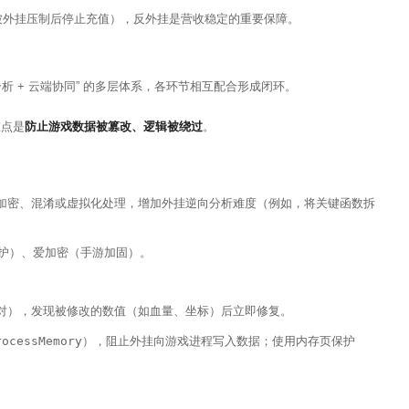
被外挂压制后停止充值），反外挂是营收稳定的重要保障。
分析 + 云端协同” 的多层体系，各环节相互配合形成闭环。
重点是
防止游戏数据被篡改、逻辑被绕过
。
图）进行加密、混淆或虚拟化处理，增加外挂逆向分析难度（例如，将关键函数拆
化保护）、爱加密（手游加固）。
比对），发现被修改的数值（如血量、坐标）后立即修复。
rocessMemory
），阻止外挂向游戏进程写入数据；使用内存页保护