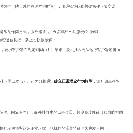
时效性（防止外挂篡改本地时间），用逻辑锁确保关键操作（如交易、
见作弊方式，服务器通过 “协议加密 + 动态校验” 防御：
钥加密通信协议，防止协议被破解；
务），要求客户端在规定时间内返回结果，脱机挂因无法运行客户端逻辑而
外挂（零日攻击）。行为分析通过
建立正常玩家行为模型
，识别偏离模型
坐标偏移、间隔不均），而外挂脚本的点击位置、频率高度规律（如自瞄挂的
据包发送频率远超正常玩家，脱机挂的流量特征与客户端不同）。