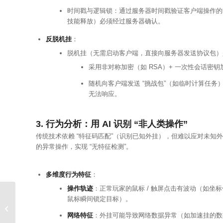
时间戳与逻辑锁：通过服务器时间戳验证客户端操作的
技能释放）必须经过服务器确认。
反脱机挂
：
脱机挂（无需启动客户端，直接向服务器发送协议包）是常
采用非对称加密（如 RSA）+ 一次性会话密
随机向客户端发送 “挑战包”（如临时计算任
无法响应。
3. 行为分析：用 AI 识别 “非人类操作”
传统技术依赖 “特征码匹配”（识别已知外挂），但难以应对未知
的异常操作，实现 “无特征检测”。
多维度行为特征
：
操作轨迹
：正常玩家的鼠标 / 触屏点击有波动（如
鼠标瞬间锁定目标）。
AI 反外挂的技术原理与
实现路径
网络特征
：外挂可能导致网络数据异常（如加速挂的数