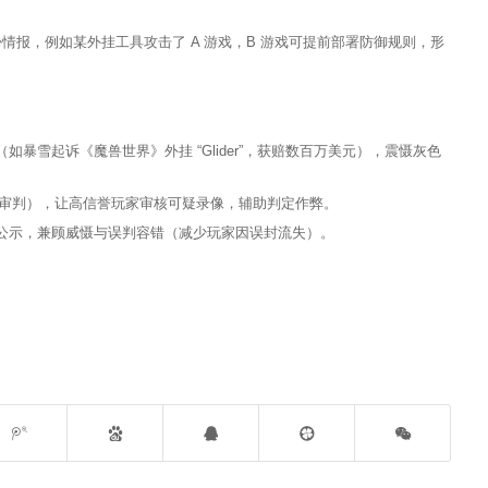
胁情报，例如某外挂工具攻击了 A 游戏，B 游戏可提前部署防御规则，形
暴雪起诉《魔兽世界》外挂 “Glider”，获赔数百万美元），震慑灰色
h” 社区审判），让高信誉玩家审核可疑录像，辅助判定作弊。
公示，兼顾威慑与误判容错（减少玩家因误封流失）。