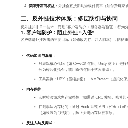
保障开发商权益
：外挂会直接影响游戏付费率（如付费玩家
二、反外挂技术体系：多层防御与协同
反外挂并非单一技术，而是 “客户端防护 + 服务器端验证 + 行为
1. 客户端防护：阻止外挂 “入侵”
客户端是外挂攻击的主要目标（如修改内存、注入脚本），防护
代码加固与混淆
：
对游戏核心代码（如 C++/C# 逻辑、Unity 蓝
分为碎片化指令，或用虚假逻辑干扰反编译）。
工具案例：UPX（压缩加密）、VMProtect（虚拟
内存保护
：
实时校验游戏内存完整性（如通过 CRC 校验、哈希
拦截非法内存访问：通过 Hook 系统 API（如
WriteP
（如设置为 “只读”），防止关键内存块被篡改。
反注入与反调试
：