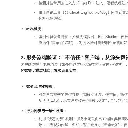
检测外挂常用的注入方式（如 DLL 注入、远程线程
阻止调试工具（如 Cheat Engine、x64dbg）附着
分析代码逻辑。
环境检测
：
识别作弊设备特征：如检测模拟器（BlueStacks、夜神）、
漠插件”“简单百宝箱”），对高风险环境限制登录或触
2. 服务器端验证：“不信任” 客户端，从源头裁
客户端防护可能被绕过（如外挂通过驱动级技术突破内存保护），因
的数据，通过独立计算验证真实性
。
数值合理性校验
：
对客户端提交的关键数据（如移动速度、伤害值、操作
多移动 10 米，若客户端传来 “每秒 50 米”，直接判
行为同步与一致性检查
：
利用 “状态同步” 机制：服务器定期向客户端同步权
致，否则视为作弊（例如，客户端显示 “击杀玩家”，但