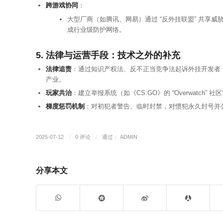
跨游戏协同
：
大型厂商（如腾讯、网易）通过 “反外挂联盟” 共享威
成行业级防护网络。
5. 法律与运营手段：技术之外的补充
法律追责
：通过知识产权法、反不正当竞争法起诉外挂开发者（如
产业。
玩家共治
：建立举报系统（如《CS:GO》的 “Overwatc
梯度惩罚机制
：对初犯者警告、临时封禁，对惯犯永久封号并
2025-07-12
/
0 评论
/
通过：
ADMIN
分享本文