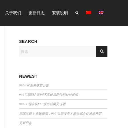
关于我们
更新日志
安装说明
SEARCH
NEWEST
996ESP服务收费公告
996引擎ESP保护PK竞技从此告别外挂烦恼
996PC端安装ESP反外挂网关说明
三端互通 + 正版授权，996 引擎传奇 3 高分成合作通道开启
更新日志