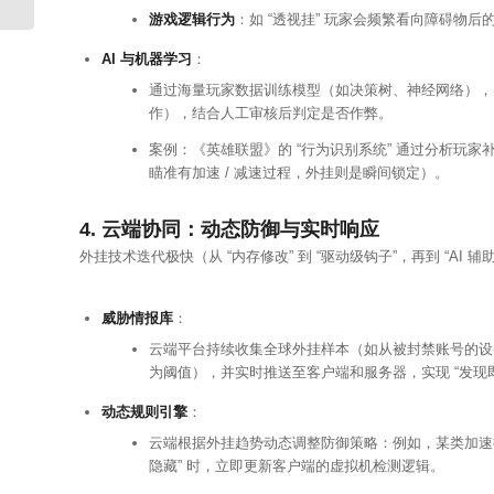
游戏逻辑行为
：如 “透视挂” 玩家会频繁看向障碍物后
AI 与机器学习
：
通过海量玩家数据训练模型（如决策树、神经网络），
作），结合人工审核后判定是否作弊。
案例：《英雄联盟》的 “行为识别系统” 通过分析玩家补
瞄准有加速 / 减速过程，外挂则是瞬间锁定）。
4. 云端协同：动态防御与实时响应
外挂技术迭代极快（从 “内存修改” 到 “驱动级钩子”，再到 “AI
威胁情报库
：
云端平台持续收集全球外挂样本（如从被封禁账号的设
为阈值），并实时推送至客户端和服务器，实现 “发现
动态规则引擎
：
云端根据外挂趋势动态调整防御策略：例如，某类加速
隐藏” 时，立即更新客户端的虚拟机检测逻辑。