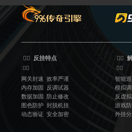
ᅟᅠ 反挂特点
ᅟᅠ 
ᅟᅠ
ᅟᅠ
网关封速 效率严谨
智能巡
内存加固 反调试器
模拟调
数据加固
防止修改
反虚
图色防护 封脱机挂
游戏防
动态验证
安全加密
外挂分