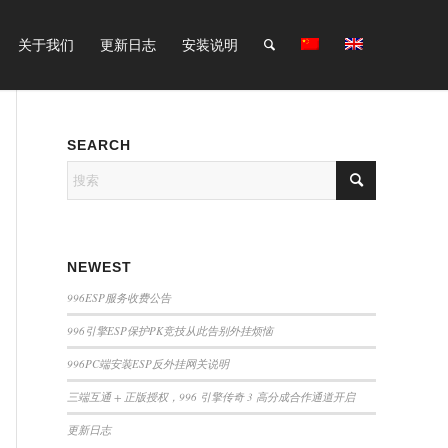
关于我们
更新日志
安装说明
SEARCH
NEWEST
996ESP服务收费公告
996引擎ESP保护PK竞技从此告别外挂烦恼
996PC端安装ESP反外挂网关说明
三端互通 + 正版授权，996 引擎传奇 3 高分成合作通道开启
更新日志