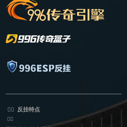
ᅟᅠ 反挂特点
ᅟᅠ