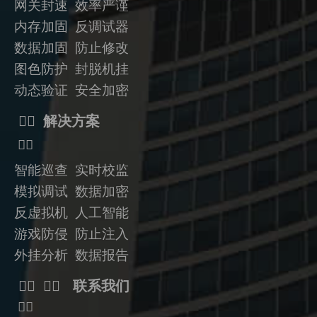
网关封速 效率严谨
内存加固 反调试器
数据加固
防止修改
图色防护 封脱机挂
动态验证
安全加密
ᅟᅠ 解决方案
ᅟᅠ
智能巡查 实时校监
模拟调试 数据加密
反虚拟机
人工智能
游戏防侵 防止注入
外挂分析 数据报告
ᅟᅠ ᅟᅠ 联系我们
ᅟᅠ