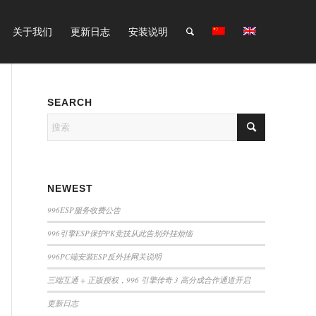
关于我们
更新日志
安装说明
SEARCH
NEWEST
996ESP服务收费公告
996引擎ESP保护PK竞技从此告别外挂烦恼
996PC端安装ESP反外挂网关说明
三端互通 + 正版授权，996 引擎传奇 3 高分成合作通道开启
更新日志