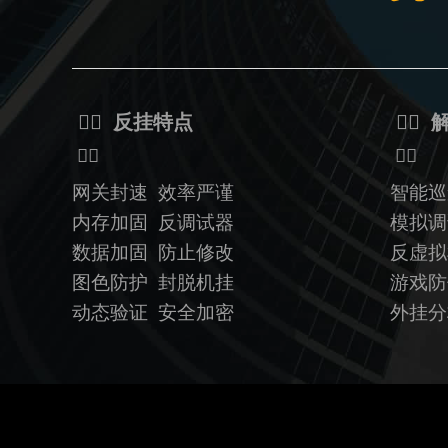
ᅟᅠ 反挂特点
ᅟᅠ 
ᅟᅠ
ᅟᅠ
网关封速 效率严谨
智能巡
内存加固 反调试器
模拟调
数据加固
防止修改
反虚
图色防护 封脱机挂
游戏防
动态验证
安全加密
外挂分