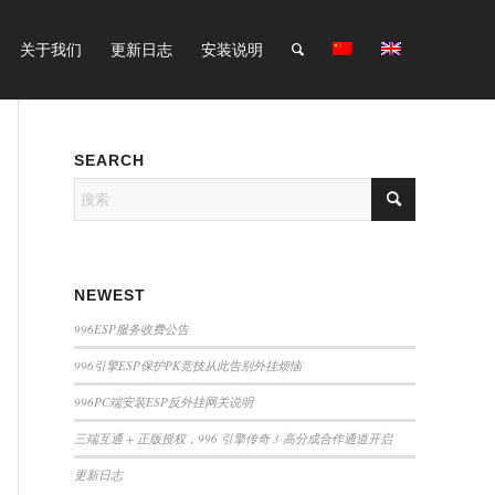
关于我们
更新日志
安装说明
SEARCH
NEWEST
996ESP服务收费公告
996引擎ESP保护PK竞技从此告别外挂烦恼
996PC端安装ESP反外挂网关说明
三端互通 + 正版授权，996 引擎传奇 3 高分成合作通道开启
更新日志