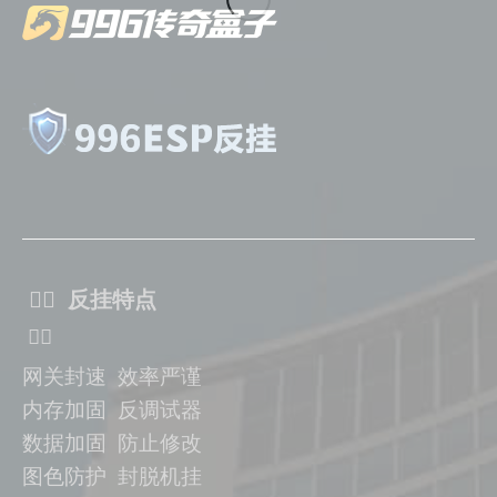
ᅟᅠ 反挂特点
ᅟᅠ
网关封速 效率严谨
内存加固 反调试器
数据加固
防止修改
图色防护 封脱机挂