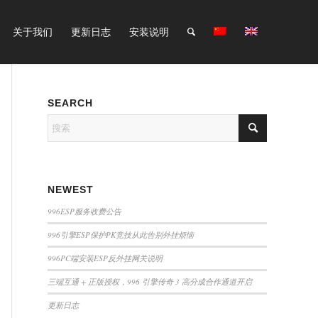
关于我们
更新日志
安装说明
SEARCH
NEWEST
996ESP服务收费公告
996引擎ESP保护PK竞技从此告别外挂烦恼
996PC端安装ESP反外挂网关说明
三端互通 + 正版授权，996 引擎传奇 3 高分成合作通道开启
更新日志